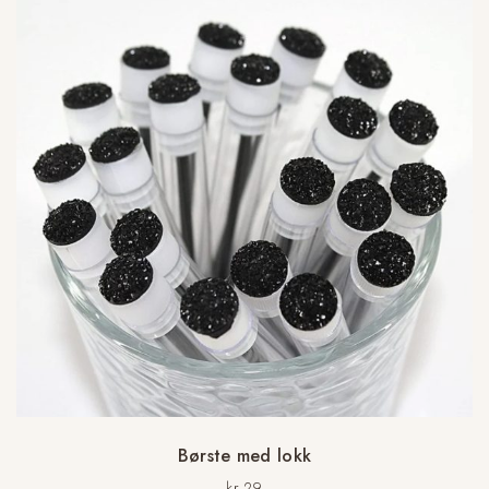
Børste med lokk
kr
29