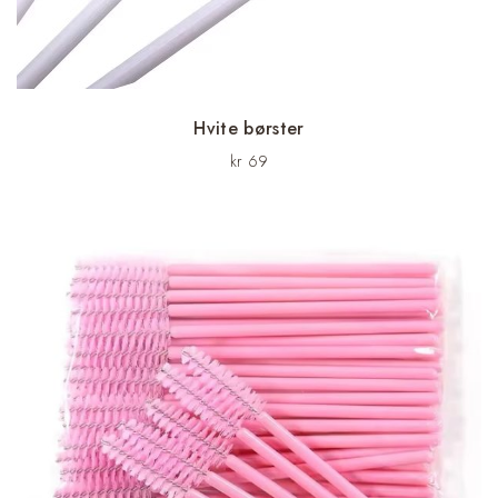
7
4
9
4
.
9
.
Hvite børster
kr
69