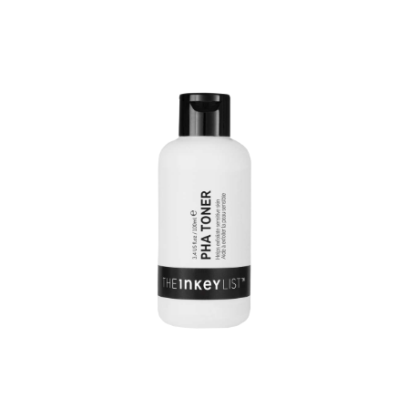
med ert på rengjort ansikt og hals. Kan legges lagvis med
andre serum i ønsket rekkefølge.
Forsiktighetsregler: Kun for eksternt bruk. Unngå direkte
kontakt med øynene. Skyll grundig med lunkent vann om
kontakt oppstår. Oppbevares utilgjengelig for barn.