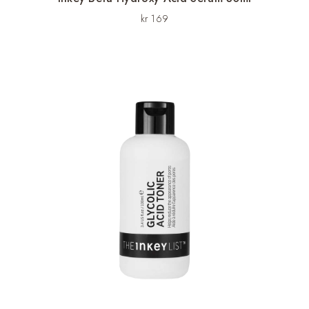
kr
169